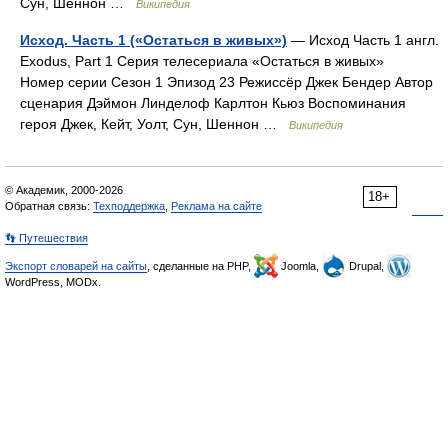
Сун, Шеннон …
Википедия
Исход. Часть 1 («Остаться в живых»)
— Исход Часть 1 англ.
Exodus, Part 1 Серия телесериала «Остаться в живых»
Номер серии Сезон 1 Эпизод 23 Режиссёр Джек Бендер Автор
сценария Дэймон Линделоф Карлтон Кьюз Воспоминания
героя Джек, Кейт, Уолт, Сун, Шеннон …
Википедия
© Академик, 2000-2026
18+
Обратная связь:
Техподдержка
,
Реклама на сайте
👣 Путешествия
Экспорт словарей на сайты
, сделанные на PHP,
Joomla,
Drupal,
WordPress, MODx.