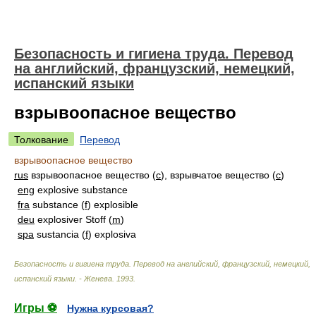
Безопасность и гигиена труда. Перевод
на английский, французский, немецкий,
испанский языки
взрывоопасное вещество
Толкование
Перевод
взрывоопасное вещество
rus
взрывоопасное вещество (
с
), взрывчатое вещество (
с
)
eng
explosive substance
fra
substance (
f
) explosible
deu
explosiver Stoff (
m
)
spa
sustancia (
f
) explosiva
Безопасность и гигиена труда. Перевод на английский, французский, немецкий,
испанский языки. - Женева
.
1993
.
Игры ⚽
Нужна курсовая?