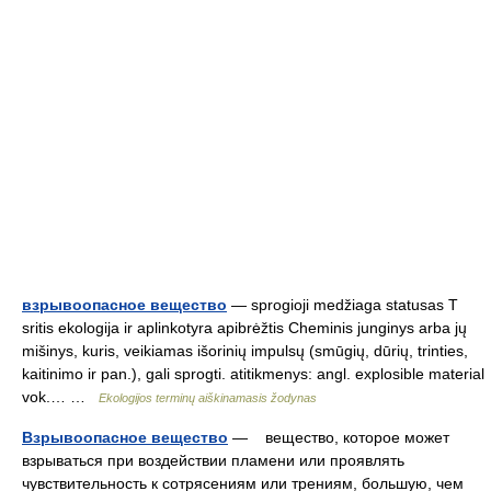
взрывоопасное вещество
— sprogioji medžiaga statusas T
sritis ekologija ir aplinkotyra apibrėžtis Cheminis junginys arba jų
mišinys, kuris, veikiamas išorinių impulsų (smūgių, dūrių, trinties,
kaitinimo ir pan.), gali sprogti. atitikmenys: angl. explosible material
vok.… …
Ekologijos terminų aiškinamasis žodynas
Взрывоопасное вещество
— вещество, которое может
взрываться при воздействии пламени или проявлять
чувствительность к сотрясениям или трениям, большую, чем