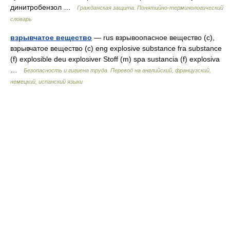
динитробензол …
Гражданская защита. Понятийно-терминологический
словарь
взрывчатое вещество
— rus взрывоопасное вещество (с),
взрывчатое вещество (с) eng explosive substance fra substance
(f) explosible deu explosiver Stoff (m) spa sustancia (f) explosiva
…
Безопасность и гигиена труда. Перевод на английский, французский,
немецкий, испанский языки