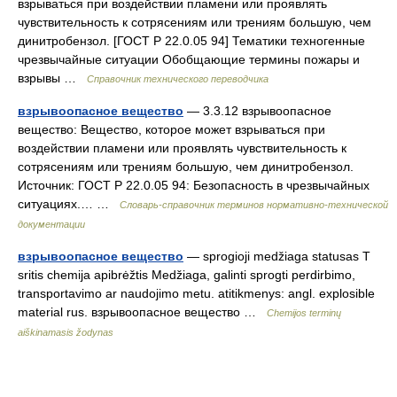
взрываться при воздействии пламени или проявлять
чувствительность к сотрясениям или трениям большую, чем
динитробензол. [ГОСТ Р 22.0.05 94] Тематики техногенные
чрезвычайные ситуации Обобщающие термины пожары и
взрывы …
Справочник технического переводчика
взрывоопасное вещество
— 3.3.12 взрывоопасное
вещество: Вещество, которое может взрываться при
воздействии пламени или проявлять чувствительность к
сотрясениям или трениям большую, чем динитробензол.
Источник: ГОСТ Р 22.0.05 94: Безопасность в чрезвычайных
ситуациях.… …
Словарь-справочник терминов нормативно-технической
документации
взрывоопасное вещество
— sprogioji medžiaga statusas T
sritis chemija apibrėžtis Medžiaga, galinti sprogti perdirbimo,
transportavimo ar naudojimo metu. atitikmenys: angl. explosible
material rus. взрывоопасное вещество …
Chemijos terminų
aiškinamasis žodynas